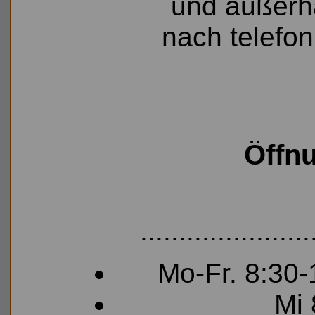
und außerha
nach telefo
Öffn
......................
Mo-Fr. 8:30-
Mi 